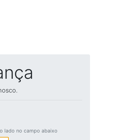
ança
nosco.
ao lado no campo abaixo