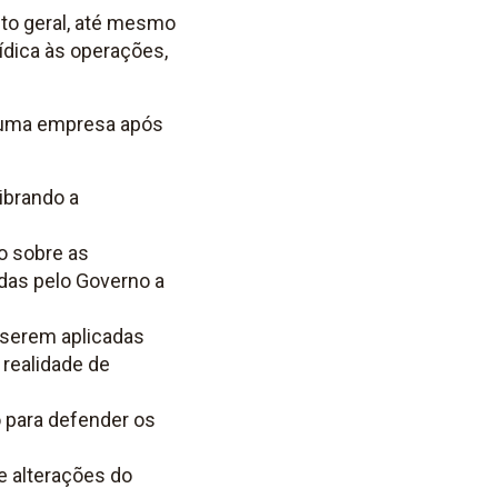
nto geral, até mesmo
rídica às operações,
a uma empresa após
ibrando a
ão sobre as
das pelo Governo a
 serem aplicadas
realidade de
o para defender os
e alterações do