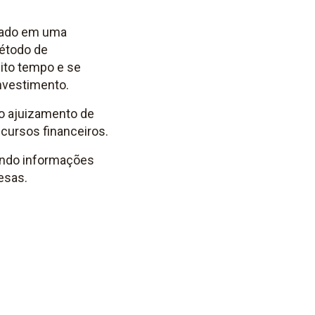
ntado em uma
étodo de
ito tempo e se
nvestimento.
 o ajuizamento de
ursos financeiros.
ando informações
resas.