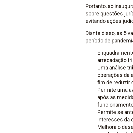
Portanto, ao inaugu
sobre questões juríd
evitando ações judi
Diante disso, as 5 
período de pandemi
Enquadramento 
arrecadação tr
Uma análise tr
operações da 
fim de reduzir
Permite uma av
após as medida
funcionamento
Permite se ant
interesses da 
Melhora o dese