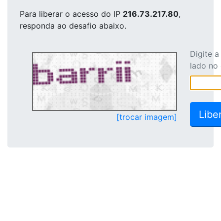
Para liberar o acesso
do IP
216.73.217.80
,
responda ao desafio abaixo.
Digite 
lado no
[trocar imagem]