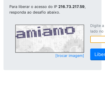
Para liberar o acesso
do IP
216.73.217.59
,
responda ao desafio abaixo.
Digite 
lado no
[trocar imagem]