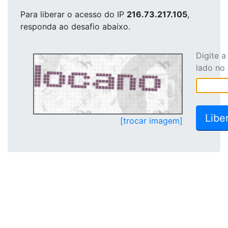
Para liberar o acesso
do IP
216.73.217.105
,
responda ao desafio abaixo.
Digite 
lado no
[trocar imagem]