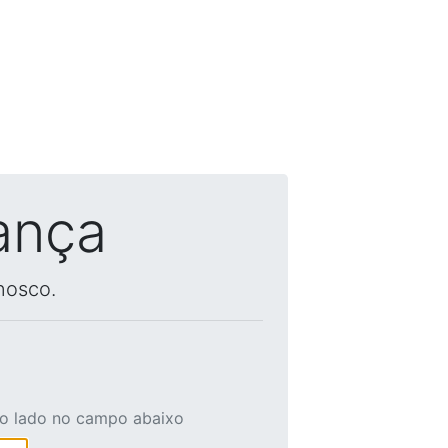
ança
nosco.
ao lado no campo abaixo