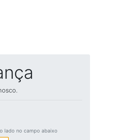
ança
nosco.
ao lado no campo abaixo