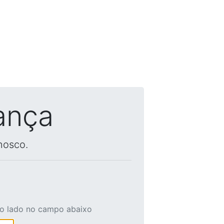
ança
nosco.
ao lado no campo abaixo