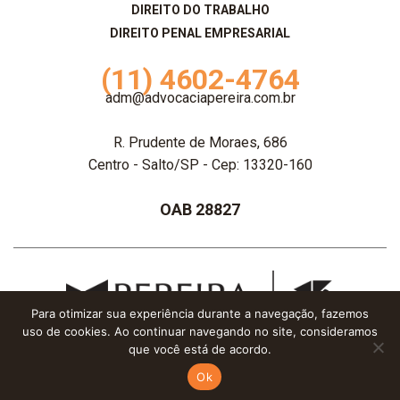
DIREITO DO TRABALHO
DIREITO PENAL EMPRESARIAL
(11) 4602-4764
adm@advocaciapereira.com.br
R. Prudente de Moraes, 686
Centro - Salto/SP - Cep: 13320-160
OAB 28827
Para otimizar sua experiência durante a navegação, fazemos
uso de cookies. Ao continuar navegando no site, consideramos
Advocacia Pereira - 2020 © Todos os direitos reservados
que você está de acordo.
Dois nós
•
Infinito AG
Ok