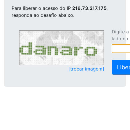
Para liberar o acesso
do IP
216.73.217.175
,
responda ao desafio abaixo.
Digite 
lado no
[trocar imagem]