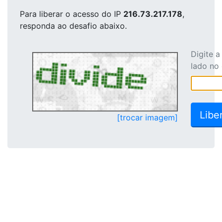
Para liberar o acesso
do IP
216.73.217.178
,
responda ao desafio abaixo.
Digite 
lado no
[trocar imagem]