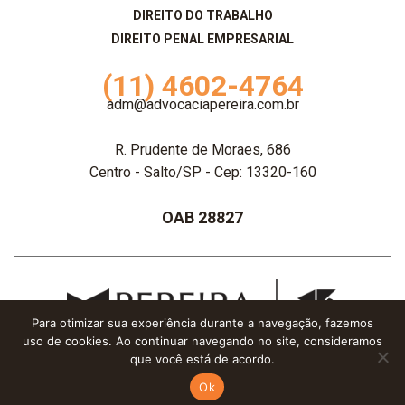
DIREITO DO TRABALHO
DIREITO PENAL EMPRESARIAL
(11) 4602-4764
adm@advocaciapereira.com.br
R. Prudente de Moraes, 686
Centro - Salto/SP - Cep: 13320-160
OAB 28827
Para otimizar sua experiência durante a navegação, fazemos
uso de cookies. Ao continuar navegando no site, consideramos
Advocacia Pereira - 2020 © Todos os direitos reservados
que você está de acordo.
Dois nós
•
Infinito AG
Ok