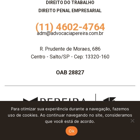
DIREITO DO TRABALHO
DIREITO PENAL EMPRESARIAL
(11) 4602-4764
adm@advocaciapereira.com.br
R. Prudente de Moraes, 686
Centro - Salto/SP - Cep: 13320-160
OAB 28827
Para otimizar sua experiência durante a navegação, fazemos
uso de cookies. Ao continuar navegando no site, consideramos
Advocacia Pereira - 2020 © Todos os direitos reservados
que você está de acordo.
Dois nós
•
Infinito AG
Ok