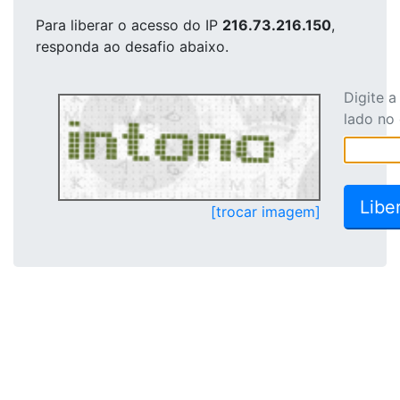
Para liberar o acesso
do IP
216.73.216.150
,
responda ao desafio abaixo.
Digite 
lado no
[trocar imagem]