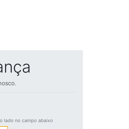
ança
nosco.
ao lado no campo abaixo