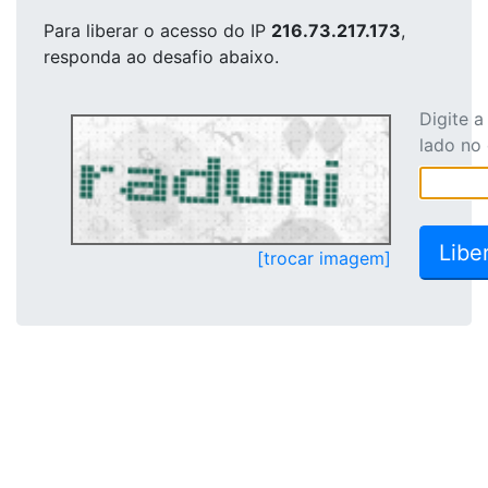
Para liberar o acesso
do IP
216.73.217.173
,
responda ao desafio abaixo.
Digite 
lado no
[trocar imagem]