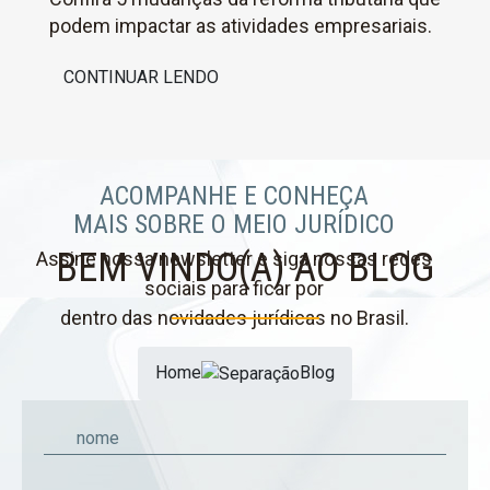
podem impactar as atividades empresariais.
CONTINUAR LENDO
ACOMPANHE E CONHEÇA
MAIS SOBRE O MEIO JURÍDICO
BEM VINDO(A) AO BLOG
Assine nossa newsletter e siga nossas redes
sociais para ficar por
dentro das novidades jurídicas no Brasil.
Home
Blog