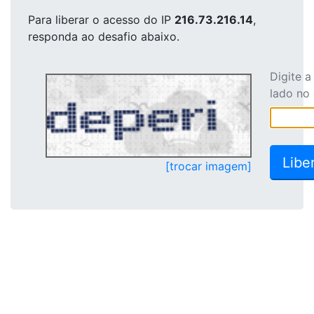
Para liberar o acesso
do IP
216.73.216.14
,
responda ao desafio abaixo.
Digite 
lado no
[trocar imagem]