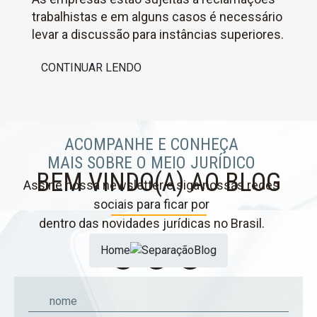
trabalhistas e em alguns casos é necessário
levar a discussão para instâncias superiores.
CONTINUAR LENDO
ACOMPANHE E CONHEÇA
MAIS SOBRE O MEIO JURÍDICO
BEM VINDO(A) AO BLOG
Assine nossa newsletter e siga nossas redes
sociais para ficar por
dentro das novidades jurídicas no Brasil.
Home
Blog