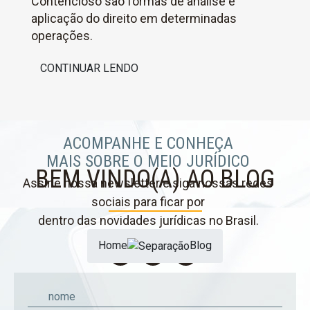
Contencioso são formas de análise e
aplicação do direito em determinadas
operações.
CONTINUAR LENDO
ACOMPANHE E CONHEÇA
MAIS SOBRE O MEIO JURÍDICO
BEM VINDO(A) AO BLOG
Assine nossa newsletter e siga nossas redes
sociais para ficar por
dentro das novidades jurídicas no Brasil.
Home
Blog