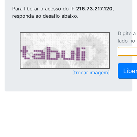
Para liberar o acesso
do IP
216.73.217.120
,
responda ao desafio abaixo.
Digite 
lado no
[trocar imagem]