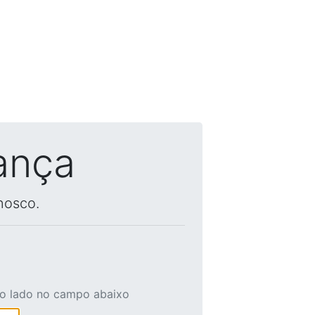
ança
nosco.
ao lado no campo abaixo