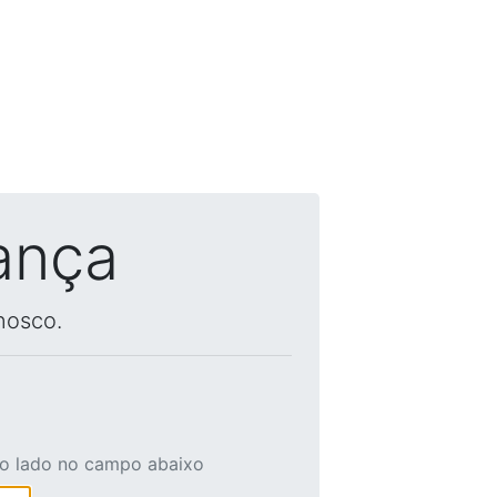
ança
nosco.
ao lado no campo abaixo